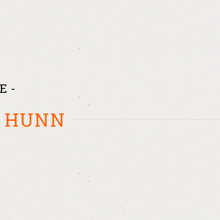
E -
M HUNN