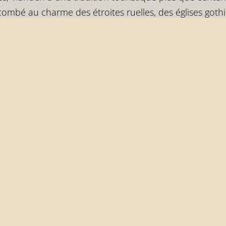
ombé au charme des étroites ruelles, des églises gothiq
eux château féodal restauré. En même temps, des sent
 randonneurs passionnés à la rencontre d'une faune et 
HOTEL RESERVATION