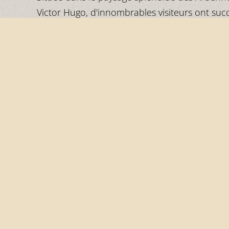
Victor Hugo, d'innombrables visiteurs ont succ
petite cité médiévale dominée par le somptu
vues panoramiques spectaculaires invitent les
étendues et de vallées étroites.
RESTAURANT RESERVATION