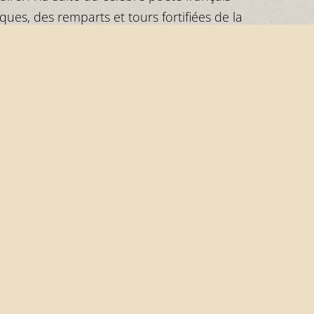
ues, des remparts et tours fortifiées de la
iers soigneusement amenages et offrant des
d'une flore variées au sein de forêts
+
−