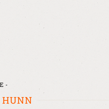
E -
M HUNN