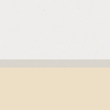
NEN"
rdennen, blickt Vianden auf eine mehr als hundertjähr
 Victor Hugo, locken die engen Gassen, die gotischen 
 das schmucke, am fuße der mächtigen, restaurierten B
n Wanderwege, mit ihren zahlreichen atemberaubenden 