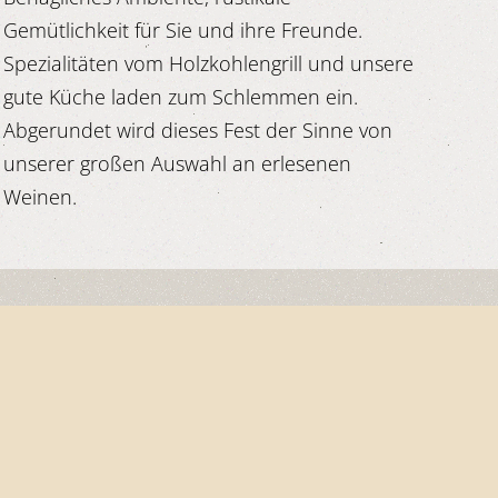
Gemütlichkeit für Sie und ihre Freunde.
Spezialitäten vom Holzkohlengrill und unsere
gute Küche laden zum Schlemmen ein.
Abgerundet wird dieses Fest der Sinne von
unserer großen Auswahl an erlesenen
Weinen.
ige Fremdenverkehrstradition zurück. Im
Kirchen, die Ringmauer mit ihren
urg gelegene, mittelalterliche Städtchen.
Panoramas, den begeisterten Naturfreund ein