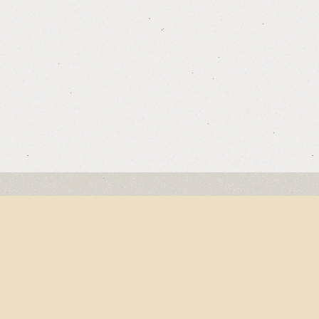
"DIE SCHÖNSTE STADT IN DEN ARDEN
Eingebettet in die herrliche Landschaft der A
Gefolge des großen französischen Romantikers
Wehrtürmen, alljährlich Tausende Besucher in
Gleichzeitig laden die sorgfältig angelegte