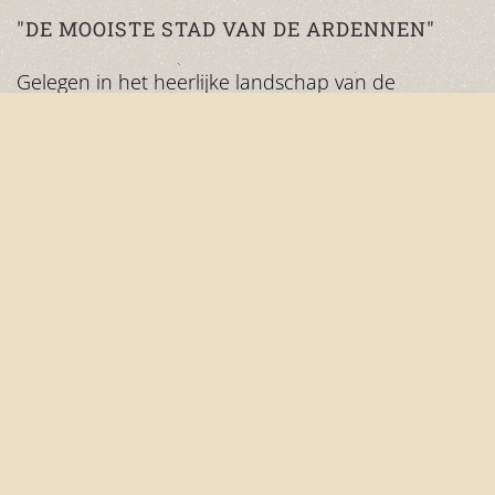
"DE MOOISTE STAD VAN DE ARDENNEN"
Gelegen in het heerlijke landschap van de
Ardennen blikt Vianden terug op een meer dan
honderdjarige vreemdelingenverkeerstraditi. Als
opvolgers van de grote, franse, romanticus Victor
Hugo, trekken de smalle straatjes, de gothische
kerken, de ringmuur met zijn verdedigingstorens,
jaarlijks duizenden bezoekers in het prachtige -
aan de voet van de machtige, gerestaureerde
burcht gelegen - middeleeuwse stadje.
Tegelijkertijd nodigen de zorgvuldig aangelegde
wandelwegen, met zijn talrijke, ademberovende
uitzichten, de enthousiaste natuurvriend uit tot
een indrukwekkende ontmoeting met de